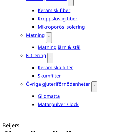
Keramisk fiber
Kroppslöslig fiber
Mikroporös isolering
Matning
Matning järn & stål
Filtrering
Keramiska filter
Skumfilter
Övriga gjuteriförnödenheter
Glidmatta
Matarpulver / lock
Beijers