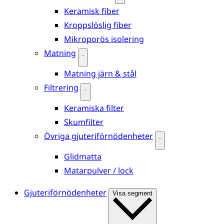
Keramisk fiber
Kroppslöslig fiber
Mikroporös isolering
Matning
Matning järn & stål
Filtrering
Keramiska filter
Skumfilter
Övriga gjuteriförnödenheter
Glidmatta
Matarpulver / lock
Gjuteriförnödenheter
Visa segment