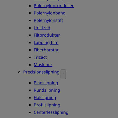
Polernylonrondeller
Polernylonband
Polernylonstift
Unitized
Filtprodukter
Lapping film
Fiberborstar
Trizact
Maskiner
Precisionsslipning
Planslipning
Rundslipning
Hålslipning
Profilslipning
Centerlesslipning