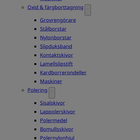
Oxid & färgborttagning
Grovrengörare
Stålborstar
Nylonborstar
Slipduksband
Kontaktskivor
Lamellslipstift
Kardborrerondeller
Maskiner
Polering
Sisalskivor
Lappolerskivor
Polermedel
Bomullsskivor
Polernylonhjul