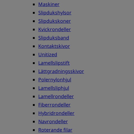
Maskiner
Slipdukshylsor
Slipdukskoner
Kvickrondeller
Slipduksband
Kontaktskivor
Unitized
Lamellslipstift
Lättgradningsskivor
Polernylonhjul
Lamellsliphjul
Lamellrondeller
Fiberrondeller
Hybridrondeller
Navrondeller
Roterande filar