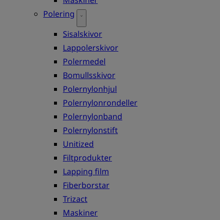
Polering
Sisalskivor
Lappolerskivor
Polermedel
Bomullsskivor
Polernylonhjul
Polernylonrondeller
Polernylonband
Polernylonstift
Unitized
Filtprodukter
Lapping film
Fiberborstar
Trizact
Maskiner