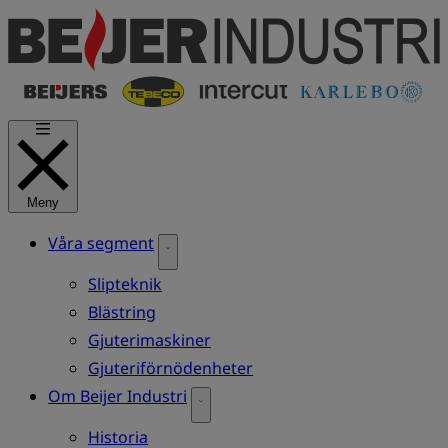
Hoppa
till
huvudinnehåll
Meny
Våra segment
Slipteknik
Blästring
Gjuterimaskiner
Gjuteriförnödenheter
Om Beijer Industri
Historia