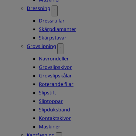
Dressning
Dressrullar
Skärpdiamanter
Skärpstavar
Grovslipning
Navrondeller
Grovslipskivor
Grovslipskålar
Roterande filar
Slipstift
Sliptoppar
Slipduksband
Kontaktskivor
Maskiner
Kantfasning