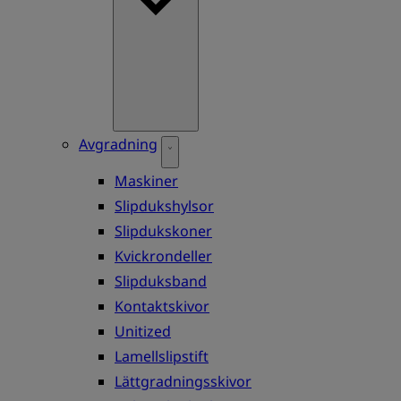
Avgradning
Maskiner
Slipdukshylsor
Slipdukskoner
Kvickrondeller
Slipduksband
Kontaktskivor
Unitized
Lamellslipstift
Lättgradningsskivor