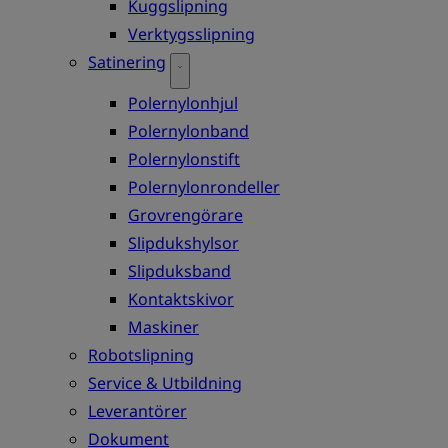
Kuggslipning
Verktygsslipning
Satinering
Polernylonhjul
Polernylonband
Polernylonstift
Polernylonrondeller
Grovrengörare
Slipdukshylsor
Slipduksband
Kontaktskivor
Maskiner
Robotslipning
Service & Utbildning
Leverantörer
Dokument