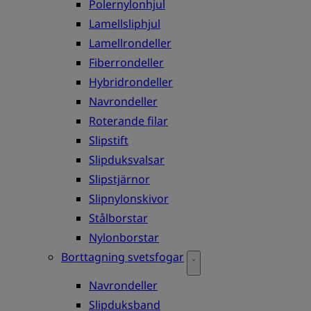
Polernylonhjul
Lamellsliphjul
Lamellrondeller
Fiberrondeller
Hybridrondeller
Navrondeller
Roterande filar
Slipstift
Slipduksvalsar
Slipstjärnor
Slipnylonskivor
Stålborstar
Nylonborstar
Borttagning svetsfogar
Navrondeller
Slipduksband