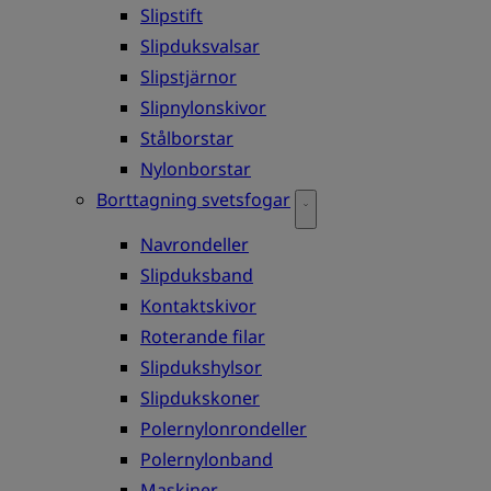
Slipstift
Slipduksvalsar
Slipstjärnor
Slipnylonskivor
Stålborstar
Nylonborstar
Borttagning svetsfogar
Navrondeller
Slipduksband
Kontaktskivor
Roterande filar
Slipdukshylsor
Slipdukskoner
Polernylonrondeller
Polernylonband
Maskiner