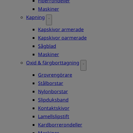
Fiberrondeller
Maskiner
Kapning
Kapskivor armerade
Kapskivor oarmerade
Sågblad
Maskiner
Oxid & färgborttagning
Grovrengörare
Stålborstar
Nylonborstar
Slipduksband
Kontaktskivor
Lamellslipstift
Kardborrerondeller
Maskiner