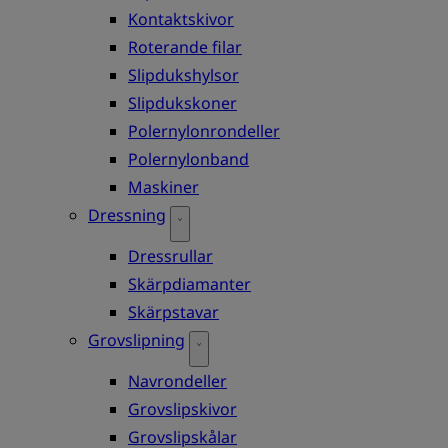
Kontaktskivor
Roterande filar
Slipdukshylsor
Slipdukskoner
Polernylonrondeller
Polernylonband
Maskiner
Dressning
Dressrullar
Skärpdiamanter
Skärpstavar
Grovslipning
Navrondeller
Grovslipskivor
Grovslipskålar