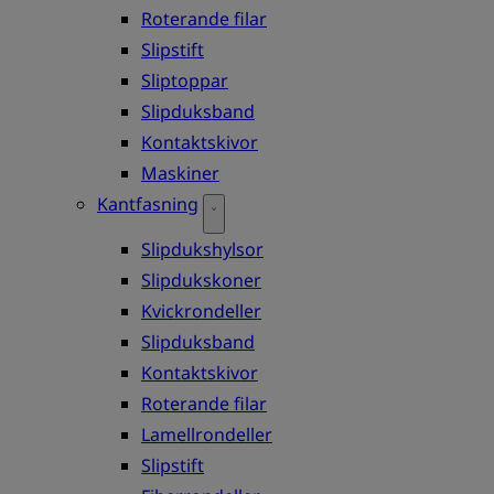
Roterande filar
Slipstift
Sliptoppar
Slipduksband
Kontaktskivor
Maskiner
Kantfasning
Slipdukshylsor
Slipdukskoner
Kvickrondeller
Slipduksband
Kontaktskivor
Roterande filar
Lamellrondeller
Slipstift