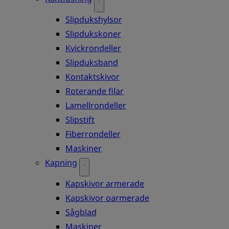
Slipdukshylsor
Slipdukskoner
Kvickrondeller
Slipduksband
Kontaktskivor
Roterande filar
Lamellrondeller
Slipstift
Fiberrondeller
Maskiner
Kapning
Kapskivor armerade
Kapskivor oarmerade
Sågblad
Maskiner