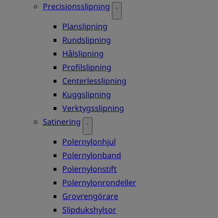
Precisionsslipning
Planslipning
Rundslipning
Hålslipning
Profilslipning
Centerlesslipning
Kuggslipning
Verktygsslipning
Satinering
Polernylonhjul
Polernylonband
Polernylonstift
Polernylonrondeller
Grovrengörare
Slipdukshylsor