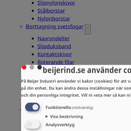
Slipnylonskivor
Stålborstar
Nylonborstar
Borttagning svetsfogar
Navrondeller
Slipduksband
Kontaktskivor
Roterande filar
beijerind.se använder c
Slipdukshylsor
Slipdukskoner
På Beijer Industri använder vi kakor (cookies) för att v
Polernylonrondeller
på din enhet. Du kan ändra dessa inställningar när so
Polernylonband
och din personliga integritet.
Vill ni veta mer så kan n
Maskiner
Funktionella
(nödvändig)
Dressning
Visa beskrivning
Dressrullar
Analysverktyg
Skärpdiamanter