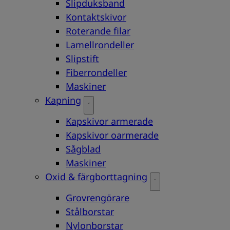
Slipduksband
Kontaktskivor
Roterande filar
Lamellrondeller
Slipstift
Fiberrondeller
Maskiner
Kapning
Kapskivor armerade
Kapskivor oarmerade
Sågblad
Maskiner
Oxid & färgborttagning
Grovrengörare
Stålborstar
Nylonborstar