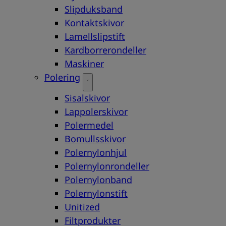
Slipduksband
Kontaktskivor
Lamellslipstift
Kardborrerondeller
Maskiner
Polering
Sisalskivor
Lappolerskivor
Polermedel
Bomullsskivor
Polernylonhjul
Polernylonrondeller
Polernylonband
Polernylonstift
Unitized
Filtprodukter