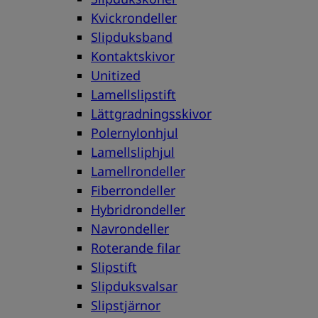
Kvickrondeller
Slipduksband
Kontaktskivor
Unitized
Lamellslipstift
Lättgradningsskivor
Polernylonhjul
Lamellsliphjul
Lamellrondeller
Fiberrondeller
Hybridrondeller
Navrondeller
Roterande filar
Slipstift
Slipduksvalsar
Slipstjärnor