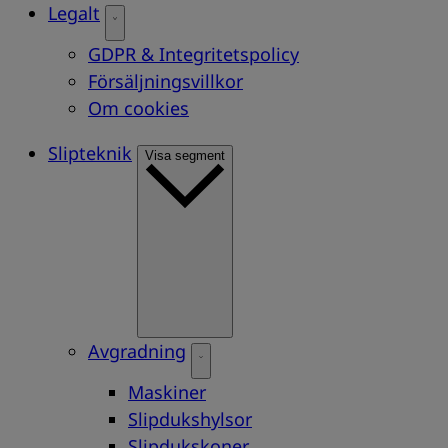
Legalt
GDPR & Integritetspolicy
Försäljningsvillkor
Om cookies
Slipteknik
Visa segment
Avgradning
Maskiner
Slipdukshylsor
Slipdukskoner