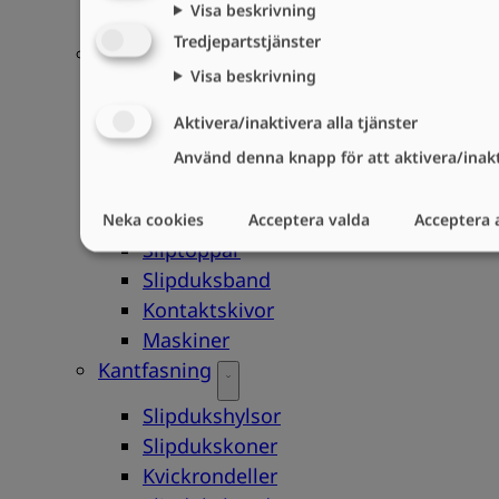
Visa beskrivning
Skärpstavar
Tredjepartstjänster
Grovslipning
Visa beskrivning
Navrondeller
Aktivera/inaktivera alla tjänster
Grovslipskivor
Använd denna knapp för att aktivera/inakti
Grovslipskålar
Roterande filar
Slipstift
Neka cookies
Acceptera valda
Acceptera a
Sliptoppar
Slipduksband
Kontaktskivor
Maskiner
Kantfasning
Slipdukshylsor
Slipdukskoner
Kvickrondeller