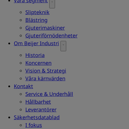
Våra segment
Slipteknik
Blästring
Gjuterimaskiner
Gjuteriförnödenheter
Om Beijer Industri
Historia
Koncernen
Vision & Strategi
Våra kärnvärden
Kontakt
Service & Underhåll
Hållbarhet
Leverantörer
Säkerhetsdatablad
I fokus