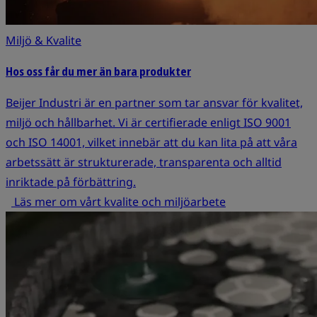
Miljö & Kvalite
Hos oss får du mer än bara produkter
Beijer Industri är en partner som tar ansvar för kvalitet,
miljö och hållbarhet. Vi är certifierade enligt ISO 9001
och ISO 14001, vilket innebär att du kan lita på att våra
arbetssätt är strukturerade, transparenta och alltid
inriktade på förbättring.
Läs mer om vårt kvalite och miljöarbete