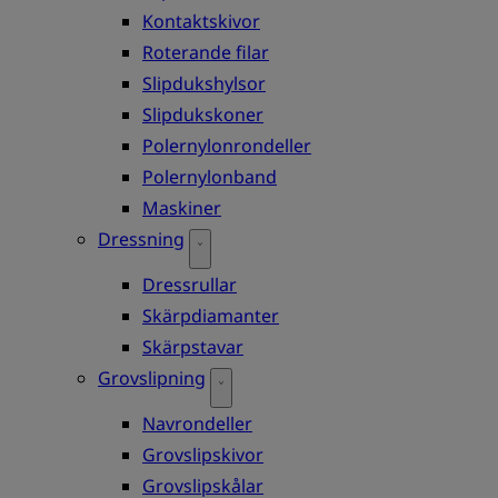
Kontaktskivor
Roterande filar
Slipdukshylsor
Slipdukskoner
Polernylonrondeller
Polernylonband
Maskiner
Dressning
Dressrullar
Skärpdiamanter
Skärpstavar
Grovslipning
Navrondeller
Grovslipskivor
Grovslipskålar