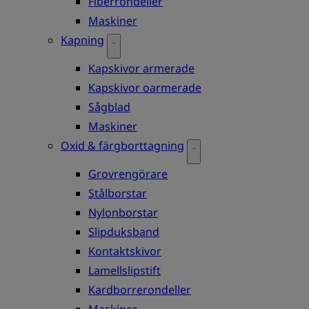
Fiberrondeller
Maskiner
Kapning
Kapskivor armerade
Kapskivor oarmerade
Sågblad
Maskiner
Oxid & färgborttagning
Grovrengörare
Stålborstar
Nylonborstar
Slipduksband
Kontaktskivor
Lamellslipstift
Kardborrerondeller
Maskiner