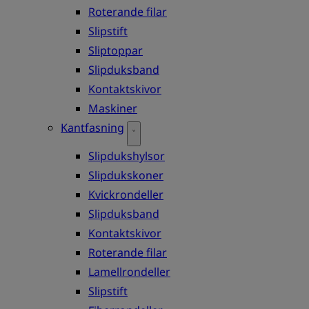
Roterande filar
Slipstift
Sliptoppar
Slipduksband
Kontaktskivor
Maskiner
Kantfasning
Slipdukshylsor
Slipdukskoner
Kvickrondeller
Slipduksband
Kontaktskivor
Roterande filar
Lamellrondeller
Slipstift