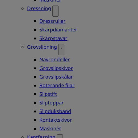
Dressning
Dressrullar
Skärpdiamanter
Skärpstavar
Grovslipning
Navrondeller
Grovslipskivor
Grovslipskålar
Roterande filar
Slipstift
Sliptoppar
Slipduksband
Kontaktskivor
Maskiner
Kantfasning