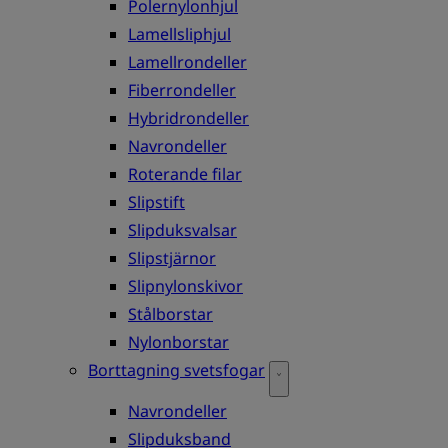
Polernylonhjul
Lamellsliphjul
Lamellrondeller
Fiberrondeller
Hybridrondeller
Navrondeller
Roterande filar
Slipstift
Slipduksvalsar
Slipstjärnor
Slipnylonskivor
Stålborstar
Nylonborstar
Borttagning svetsfogar
Navrondeller
Slipduksband