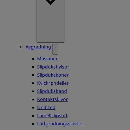
Avgradning
Maskiner
Slipdukshylsor
Slipdukskoner
Kvickrondeller
Slipduksband
Kontaktskivor
Unitized
Lamellslipstift
Lättgradningsskivor