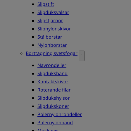
Slipstift
Slipduksvalsar
Slipstjärnor
Slipnylonskivor
Stålborstar
Nylonborstar
Borttagning svetsfogar
Navrondeller
Slipduksband
Kontaktskivor
Roterande filar
Slipdukshylsor
Slipdukskoner
Polernylonrondeller
Polernylonband
Maskiner