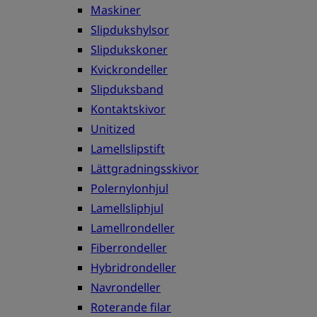
Maskiner
Slipdukshylsor
Slipdukskoner
Kvickrondeller
Slipduksband
Kontaktskivor
Unitized
Lamellslipstift
Lättgradningsskivor
Polernylonhjul
Lamellsliphjul
Lamellrondeller
Fiberrondeller
Hybridrondeller
Navrondeller
Roterande filar