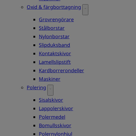
Oxid & färgborttagning
Grovrengörare
Stålborstar
Nylonborstar
Slipduksband
Kontaktskivor
Lamellslipstift
Kardborrerondeller
Maskiner
Polering
Sisalskivor
Lappolerskivor
Polermedel
Bomullsskivor
Polernylonhjul