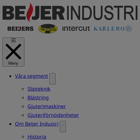
Hoppa
till
huvudinnehåll
Meny
Våra segment
Slipteknik
Blästring
Gjuterimaskiner
Gjuteriförnödenheter
Om Beijer Industri
Historia