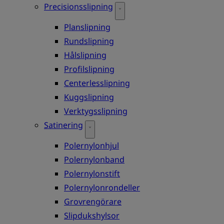
Precisionsslipning
Planslipning
Rundslipning
Hålslipning
Profilslipning
Centerlesslipning
Kuggslipning
Verktygsslipning
Satinering
Polernylonhjul
Polernylonband
Polernylonstift
Polernylonrondeller
Grovrengörare
Slipdukshylsor