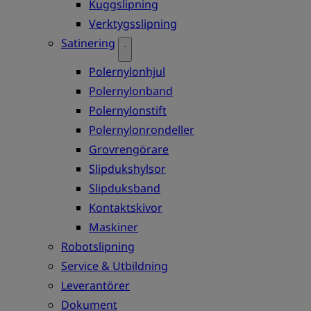
Kuggslipning
Verktygsslipning
Satinering
Polernylonhjul
Polernylonband
Polernylonstift
Polernylonrondeller
Grovrengörare
Slipdukshylsor
Slipduksband
Kontaktskivor
Maskiner
Robotslipning
Service & Utbildning
Leverantörer
Dokument