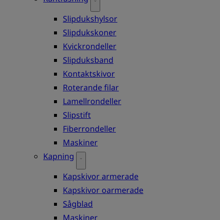
Slipdukshylsor
Slipdukskoner
Kvickrondeller
Slipduksband
Kontaktskivor
Roterande filar
Lamellrondeller
Slipstift
Fiberrondeller
Maskiner
Kapning
Kapskivor armerade
Kapskivor oarmerade
Sågblad
Maskiner