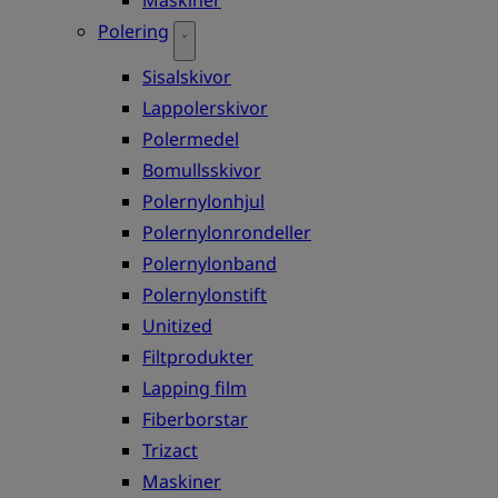
Polering
Sisalskivor
Lappolerskivor
Polermedel
Bomullsskivor
Polernylonhjul
Polernylonrondeller
Polernylonband
Polernylonstift
Unitized
Filtprodukter
Lapping film
Fiberborstar
Trizact
Maskiner