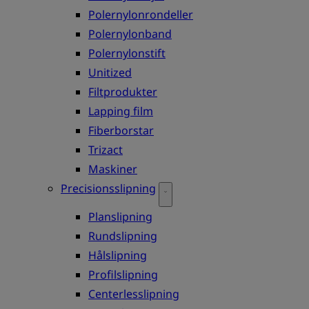
Polernylonrondeller
Polernylonband
Polernylonstift
Unitized
Filtprodukter
Lapping film
Fiberborstar
Trizact
Maskiner
Precisionsslipning
Planslipning
Rundslipning
Hålslipning
Profilslipning
Centerlesslipning