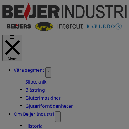
Hoppa
till
huvudinnehåll
Meny
Våra segment
Slipteknik
Blästring
Gjuterimaskiner
Gjuteriförnödenheter
Om Beijer Industri
Historia