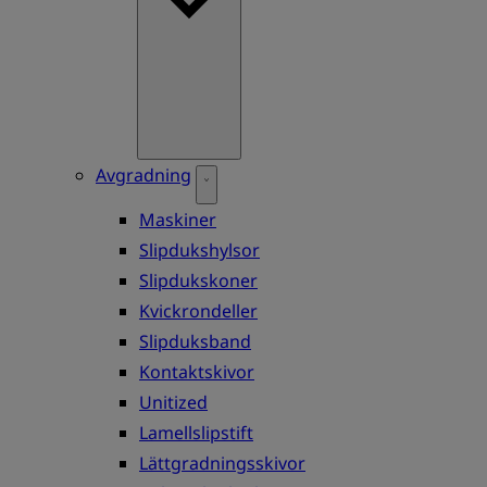
Avgradning
Maskiner
Slipdukshylsor
Slipdukskoner
Kvickrondeller
Slipduksband
Kontaktskivor
Unitized
Lamellslipstift
Lättgradningsskivor