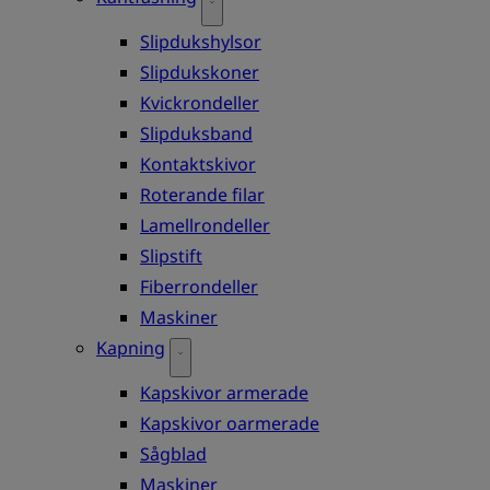
Slipdukshylsor
Slipdukskoner
Kvickrondeller
Slipduksband
Kontaktskivor
Roterande filar
Lamellrondeller
Slipstift
Fiberrondeller
Maskiner
Kapning
Kapskivor armerade
Kapskivor oarmerade
Sågblad
Maskiner