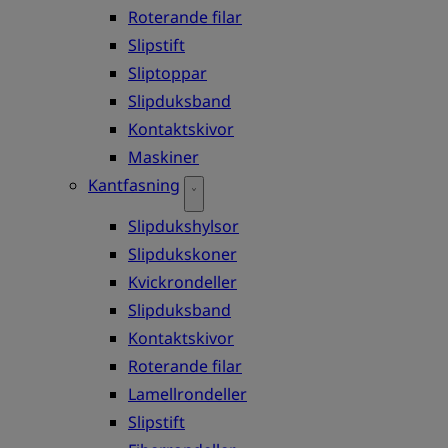
Roterande filar
Slipstift
Sliptoppar
Slipduksband
Kontaktskivor
Maskiner
Kantfasning
Slipdukshylsor
Slipdukskoner
Kvickrondeller
Slipduksband
Kontaktskivor
Roterande filar
Lamellrondeller
Slipstift