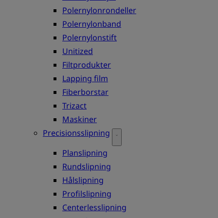
Polernylonrondeller
Polernylonband
Polernylonstift
Unitized
Filtprodukter
Lapping film
Fiberborstar
Trizact
Maskiner
Precisionsslipning
Planslipning
Rundslipning
Hålslipning
Profilslipning
Centerlesslipning