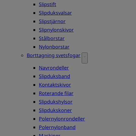
Slipstift
Slipduksvalsar
Slipstjärnor
Slipnylonskivor
Stålborstar
Nylonborstar
Borttagning svetsfogar
Navrondeller
Slipduksband
Kontaktskivor
Roterande filar
Slipdukshylsor
Slipdukskoner
Polernylonrondeller
Polernylonband
Maskiner