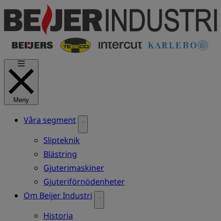
Hoppa
till
huvudinnehåll
Meny
Våra segment
Slipteknik
Blästring
Gjuterimaskiner
Gjuteriförnödenheter
Om Beijer Industri
Historia