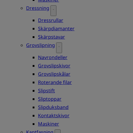
Dressning
Dressrullar
Skärpdiamanter
Skärpstavar
Grovslipning
Navrondeller
Grovslipskivor
Grovslipskålar
Roterande filar
Slipstift
Sliptoppar
Slipduksband
Kontaktskivor
Maskiner
Kantfasning