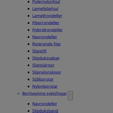
Polernylonhjul
Lamellsliphjul
Lamellrondeller
Fiberrondeller
Hybridrondeller
Navrondeller
Roterande filar
Slipstift
Slipduksvalsar
Slipstjärnor
Slipnylonskivor
Stålborstar
Nylonborstar
Borttagning svetsfogar
Navrondeller
Slipduksband