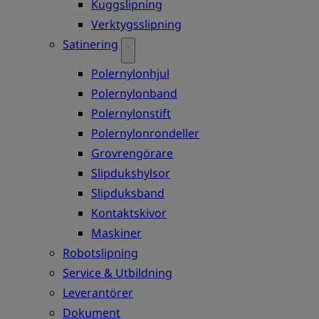
Kuggslipning
Verktygsslipning
Satinering
Polernylonhjul
Polernylonband
Polernylonstift
Polernylonrondeller
Grovrengörare
Slipdukshylsor
Slipduksband
Kontaktskivor
Maskiner
Robotslipning
Service & Utbildning
Leverantörer
Dokument