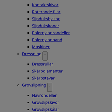
Kontaktskivor
Roterande filar
Slipdukshylsor
Slipdukskoner
Polernylonrondeller
Polernylonband
Maskiner
Dressning
Dressrullar
Skärpdiamanter
Skärpstavar
Grovslipning
Navrondeller
Grovslipskivor
Grovslipskålar