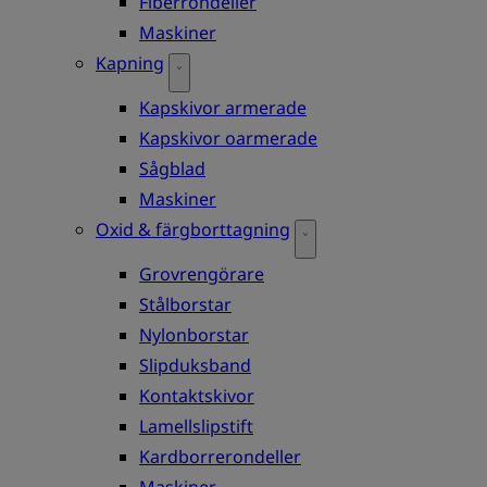
Fiberrondeller
Maskiner
Kapning
Kapskivor armerade
Kapskivor oarmerade
Sågblad
Maskiner
Oxid & färgborttagning
Grovrengörare
Stålborstar
Nylonborstar
Slipduksband
Kontaktskivor
Lamellslipstift
Kardborrerondeller
Maskiner