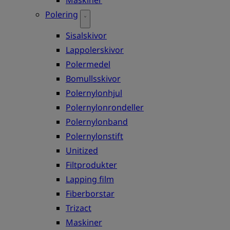
Polering
Sisalskivor
Lappolerskivor
Polermedel
Bomullsskivor
Polernylonhjul
Polernylonrondeller
Polernylonband
Polernylonstift
Unitized
Filtprodukter
Lapping film
Fiberborstar
Trizact
Maskiner