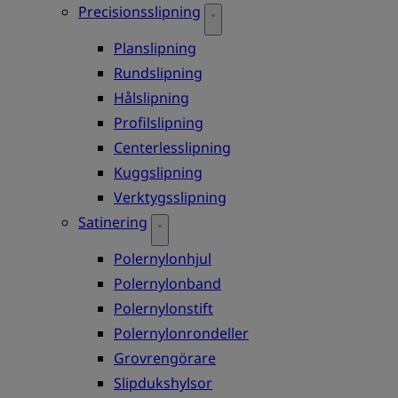
Precisionsslipning
Planslipning
Rundslipning
Hålslipning
Profilslipning
Centerlesslipning
Kuggslipning
Verktygsslipning
Satinering
Polernylonhjul
Polernylonband
Polernylonstift
Polernylonrondeller
Grovrengörare
Slipdukshylsor