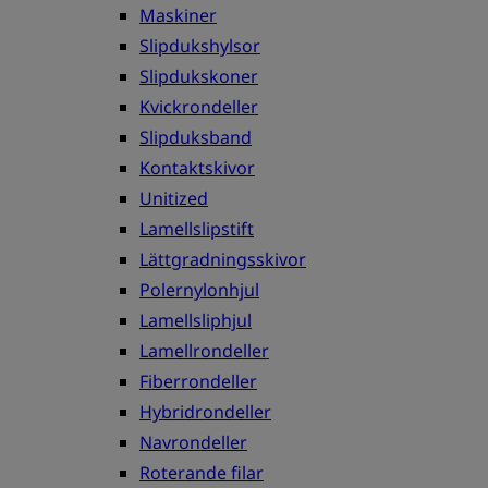
Maskiner
Slipdukshylsor
Slipdukskoner
Kvickrondeller
Slipduksband
Kontaktskivor
Unitized
Lamellslipstift
Lättgradningsskivor
Polernylonhjul
Lamellsliphjul
Lamellrondeller
Fiberrondeller
Hybridrondeller
Navrondeller
Roterande filar