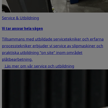
Service & Utbildning
Vi tar ansvar hela vägen
Tillsammans med utbildade servicetekniker och erfarna
processtekniker erbjuder vi service av slipmaskiner och
praktiska utbildning "on site" inom området
plåtbearbetning.
Läs mer om vår service och utbildning