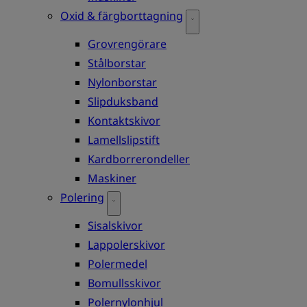
Oxid & färgborttagning
Grovrengörare
Stålborstar
Nylonborstar
Slipduksband
Kontaktskivor
Lamellslipstift
Kardborrerondeller
Maskiner
Polering
Sisalskivor
Lappolerskivor
Polermedel
Bomullsskivor
Polernylonhjul