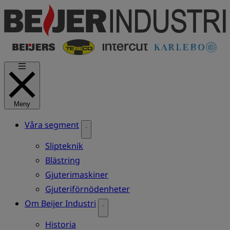
Hoppa
till
huvudinnehåll
Meny
Våra segment
Slipteknik
Blästring
Gjuterimaskiner
Gjuteriförnödenheter
Om Beijer Industri
Historia