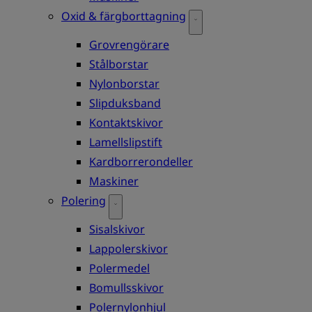
Oxid & färgborttagning
Grovrengörare
Stålborstar
Nylonborstar
Slipduksband
Kontaktskivor
Lamellslipstift
Kardborrerondeller
Maskiner
Polering
Sisalskivor
Lappolerskivor
Polermedel
Bomullsskivor
Polernylonhjul