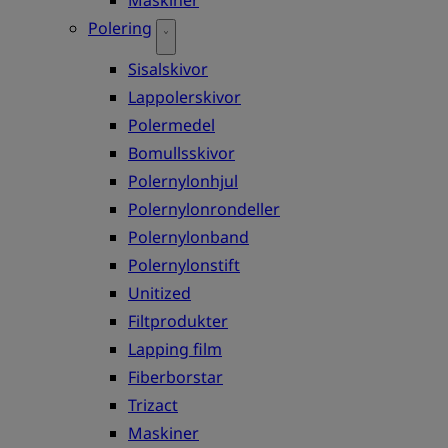
Polering
Sisalskivor
Lappolerskivor
Polermedel
Bomullsskivor
Polernylonhjul
Polernylonrondeller
Polernylonband
Polernylonstift
Unitized
Filtprodukter
Lapping film
Fiberborstar
Trizact
Maskiner