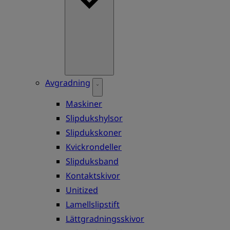
Avgradning
Maskiner
Slipdukshylsor
Slipdukskoner
Kvickrondeller
Slipduksband
Kontaktskivor
Unitized
Lamellslipstift
Lättgradningsskivor