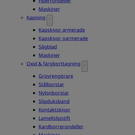
Fiberrondeller
Maskiner
Kapning
Kapskivor armerade
Kapskivor oarmerade
Sågblad
Maskiner
Oxid & färgborttagning
Grovrengörare
Stålborstar
Nylonborstar
Slipduksband
Kontaktskivor
Lamellslipstift
Kardborrerondeller
Maskiner