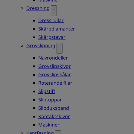
Dressning
Dressrullar
Skärpdiamanter
Skärpstavar
Grovslipning
Navrondeller
Grovslipskivor
Grovslipskålar
Roterande filar
Slipstift
Sliptoppar
Slipduksband
Kontaktskivor
Maskiner
Kantfasning