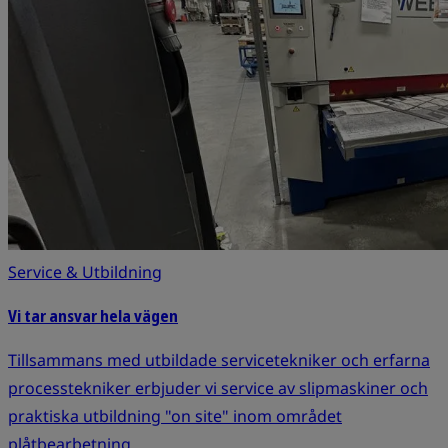
Service & Utbildning
Vi tar ansvar hela vägen
Tillsammans med utbildade servicetekniker och erfarna
processtekniker erbjuder vi service av slipmaskiner och
praktiska utbildning "on site" inom området
plåtbearbetning.