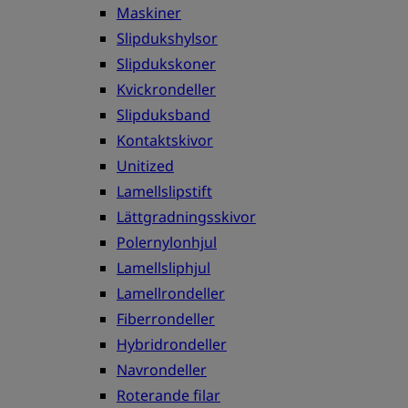
Maskiner
Slipdukshylsor
Slipdukskoner
Kvickrondeller
Slipduksband
Kontaktskivor
Unitized
Lamellslipstift
Lättgradningsskivor
Polernylonhjul
Lamellsliphjul
Lamellrondeller
Fiberrondeller
Hybridrondeller
Navrondeller
Roterande filar