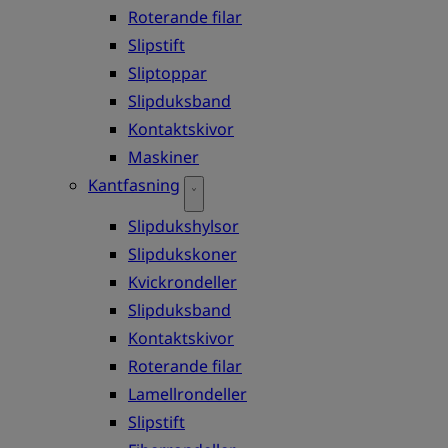
Roterande filar
Slipstift
Sliptoppar
Slipduksband
Kontaktskivor
Maskiner
Kantfasning
Slipdukshylsor
Slipdukskoner
Kvickrondeller
Slipduksband
Kontaktskivor
Roterande filar
Lamellrondeller
Slipstift