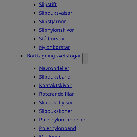
Slipstift
Slipduksvalsar
Slipstjärnor
Slipnylonskivor
Stålborstar
Nylonborstar
Borttagning svetsfogar
Navrondeller
Slipduksband
Kontaktskivor
Roterande filar
Slipdukshylsor
Slipdukskoner
Polernylonrondeller
Polernylonband
Maskiner