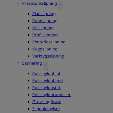
Precisionsslipning
Planslipning
Rundslipning
Hålslipning
Profilslipning
Centerlesslipning
Kuggslipning
Verktygsslipning
Satinering
Polernylonhjul
Polernylonband
Polernylonstift
Polernylonrondeller
Grovrengörare
Slipdukshylsor