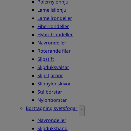
Polernylonhjul
Lamellsliphjul
Lamellrondeller
Fiberrondeller
Hybridrondeller
Navrondeller
Roterande filar
Slipstift
Slipduksvalsar
Slipstjärnor
Slipnylonskivor
Stålborstar
Nylonborstar
Borttagning svetsfogar
Navrondeller
Slipduksband