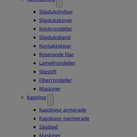
Slipdukshylsor
Slipdukskoner
Kvickrondeller
Slipduksband
Kontaktskivor
Roterande filar
Lamellrondeller
Slipstift
Fiberrondeller
Maskiner
Kapning
Kapskivor armerade
Kapskivor oarmerade
Sågblad
Maskiner