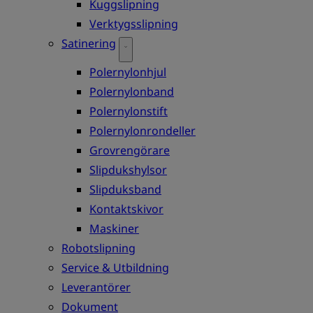
Kuggslipning
Verktygsslipning
Satinering
Polernylonhjul
Polernylonband
Polernylonstift
Polernylonrondeller
Grovrengörare
Slipdukshylsor
Slipduksband
Kontaktskivor
Maskiner
Robotslipning
Service & Utbildning
Leverantörer
Dokument