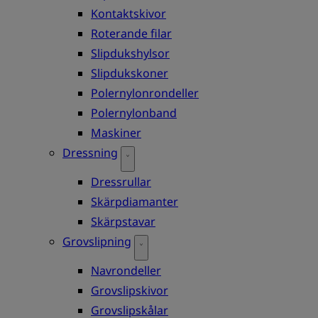
Kontaktskivor
Roterande filar
Slipdukshylsor
Slipdukskoner
Polernylonrondeller
Polernylonband
Maskiner
Dressning
Dressrullar
Skärpdiamanter
Skärpstavar
Grovslipning
Navrondeller
Grovslipskivor
Grovslipskålar