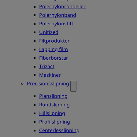
Polernylonrondeller
Polernylonband
Polernylonstift
Unitized
Filtprodukter
Lapping film
Fiberborstar
Trizact
Maskiner
Precisionsslipning
Planslipning
Rundslipning
Hålslipning
Profilslipning
Centerlesslipning