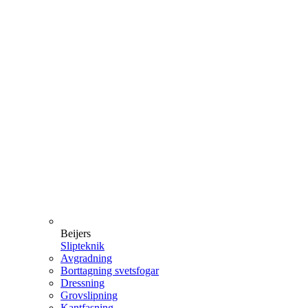
Beijers
Slipteknik
Avgradning
Borttagning svetsfogar
Dressning
Grovslipning
Kantfasning