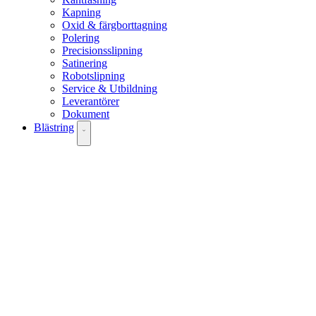
Kapning
Oxid & färgborttagning
Polering
Precisionsslipning
Satinering
Robotslipning
Service & Utbildning
Leverantörer
Dokument
Blästring