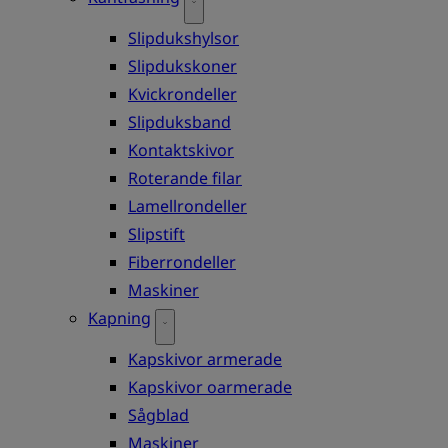
Slipdukshylsor
Slipdukskoner
Kvickrondeller
Slipduksband
Kontaktskivor
Roterande filar
Lamellrondeller
Slipstift
Fiberrondeller
Maskiner
Kapning
Kapskivor armerade
Kapskivor oarmerade
Sågblad
Maskiner