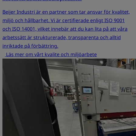
Beijer Industri är en partner som tar ansvar för kvalitet,
miljö och hållbarhet. Vi är certifierade enligt ISO 9001
och ISO 14001, vilket innebär att du kan lita på att våra
arbetssätt är strukturerade, transparenta och alltid
inriktade på förbättring.
Läs mer om vårt kvalite och miljöarbete