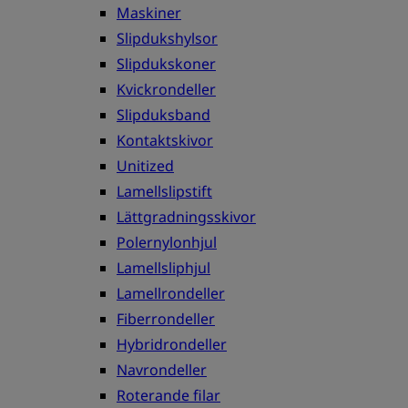
Maskiner
Slipdukshylsor
Slipdukskoner
Kvickrondeller
Slipduksband
Kontaktskivor
Unitized
Lamellslipstift
Lättgradningsskivor
Polernylonhjul
Lamellsliphjul
Lamellrondeller
Fiberrondeller
Hybridrondeller
Navrondeller
Roterande filar