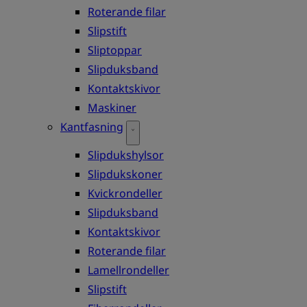
Roterande filar
Slipstift
Sliptoppar
Slipduksband
Kontaktskivor
Maskiner
Kantfasning
Slipdukshylsor
Slipdukskoner
Kvickrondeller
Slipduksband
Kontaktskivor
Roterande filar
Lamellrondeller
Slipstift