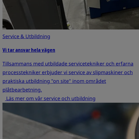
Service & Utbildning
Vi tar ansvar hela vägen
Tillsammans med utbildade servicetekniker och erfarna
processtekniker erbjuder vi service av slipmaskiner och
praktiska utbildning "on site" inom området
plåtbearbetning.
Läs mer om vår service och utbildning