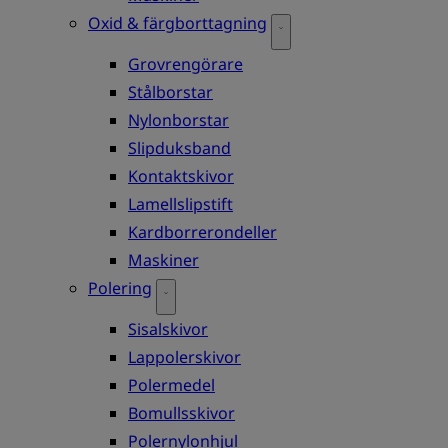
Oxid & färgborttagning
Grovrengörare
Stålborstar
Nylonborstar
Slipduksband
Kontaktskivor
Lamellslipstift
Kardborrerondeller
Maskiner
Polering
Sisalskivor
Lappolerskivor
Polermedel
Bomullsskivor
Polernylonhjul