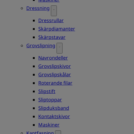
Dressning
Dressrullar
Skärpdiamanter
Skärpstavar
Grovslipning
Navrondeller
Grovslipskivor
Grovslipskålar
Roterande filar
Slipstift
Sliptoppar
Slipduksband
Kontaktskivor
Maskiner
Kantfasning