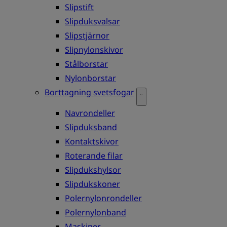
Slipstift
Slipduksvalsar
Slipstjärnor
Slipnylonskivor
Stålborstar
Nylonborstar
Borttagning svetsfogar
Navrondeller
Slipduksband
Kontaktskivor
Roterande filar
Slipdukshylsor
Slipdukskoner
Polernylonrondeller
Polernylonband
Maskiner