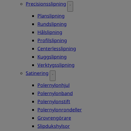
Precisionsslipning
Planslipning
Rundslipning
Hålslipning
Profilslipning
Centerlesslipning
Kuggslipning
Verktygsslipning
Satinering
Polernylonhjul
Polernylonband
Polernylonstift
Polernylonrondeller
Grovrengörare
Slipdukshylsor