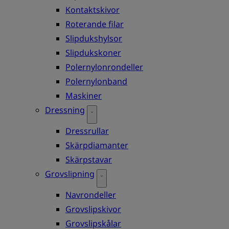
Kontaktskivor
Roterande filar
Slipdukshylsor
Slipdukskoner
Polernylonrondeller
Polernylonband
Maskiner
Dressning
Dressrullar
Skärpdiamanter
Skärpstavar
Grovslipning
Navrondeller
Grovslipskivor
Grovslipskålar