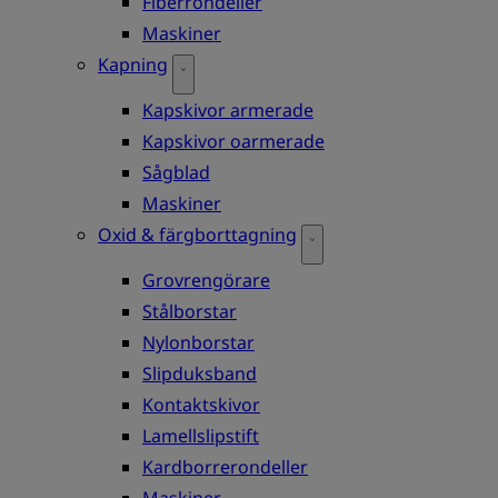
Fiberrondeller
Maskiner
Kapning
Kapskivor armerade
Kapskivor oarmerade
Sågblad
Maskiner
Oxid & färgborttagning
Grovrengörare
Stålborstar
Nylonborstar
Slipduksband
Kontaktskivor
Lamellslipstift
Kardborrerondeller
Maskiner