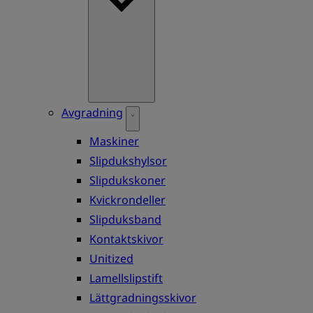
Avgradning
Maskiner
Slipdukshylsor
Slipdukskoner
Kvickrondeller
Slipduksband
Kontaktskivor
Unitized
Lamellslipstift
Lättgradningsskivor