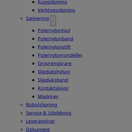
Kuggslipning
Verktygsslipning
Satinering
Polernylonhjul
Polernylonband
Polernylonstift
Polernylonrondeller
Grovrengörare
Slipdukshylsor
Slipduksband
Kontaktskivor
Maskiner
Robotslipning
Service & Utbildning
Leverantörer
Dokument