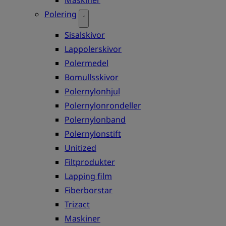
Polering
Sisalskivor
Lappolerskivor
Polermedel
Bomullsskivor
Polernylonhjul
Polernylonrondeller
Polernylonband
Polernylonstift
Unitized
Filtprodukter
Lapping film
Fiberborstar
Trizact
Maskiner