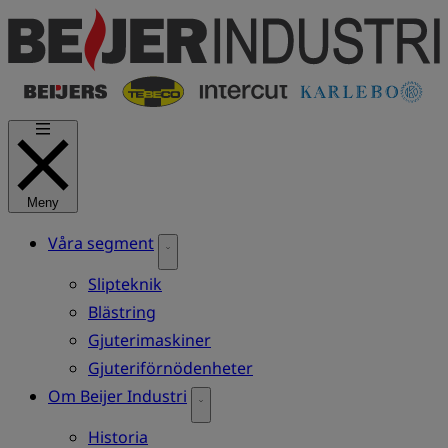
Hoppa
till
huvudinnehåll
Meny
Våra segment
Slipteknik
Blästring
Gjuterimaskiner
Gjuteriförnödenheter
Om Beijer Industri
Historia