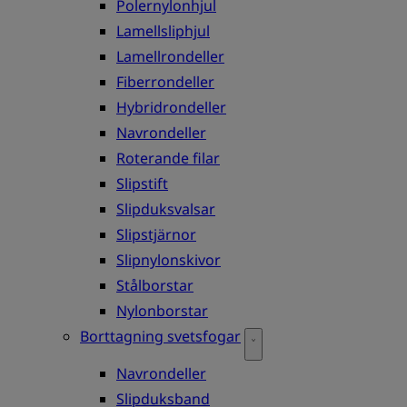
Polernylonhjul
Lamellsliphjul
Lamellrondeller
Fiberrondeller
Hybridrondeller
Navrondeller
Roterande filar
Slipstift
Slipduksvalsar
Slipstjärnor
Slipnylonskivor
Stålborstar
Nylonborstar
Borttagning svetsfogar
Navrondeller
Slipduksband