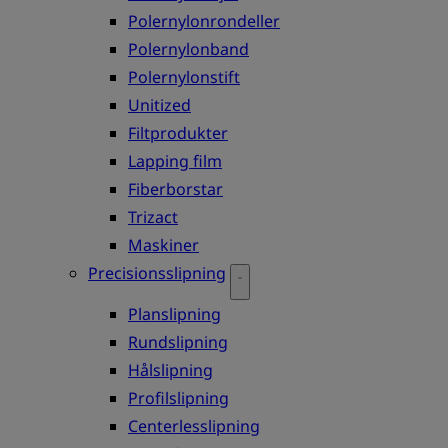
Polernylonrondeller
Polernylonband
Polernylonstift
Unitized
Filtprodukter
Lapping film
Fiberborstar
Trizact
Maskiner
Precisionsslipning
Planslipning
Rundslipning
Hålslipning
Profilslipning
Centerlesslipning