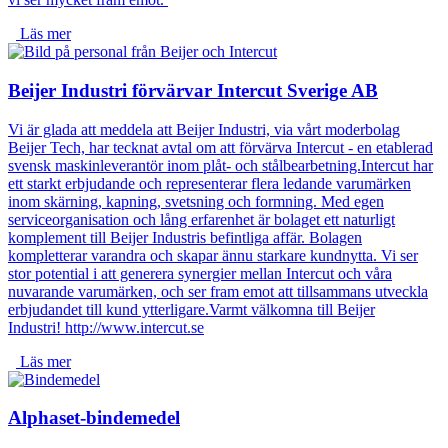
Läs mer
Beijer Industri förvärvar Intercut Sverige AB
Vi är glada att meddela att Beijer Industri, via vårt moderbolag
Beijer Tech, har tecknat avtal om att förvärva Intercut - en etablerad
svensk maskinleverantör inom plåt- och stålbearbetning.Intercut har
ett starkt erbjudande och representerar flera ledande varumärken
inom skärning, kapning, svetsning och formning. Med egen
serviceorganisation och lång erfarenhet är bolaget ett naturligt
komplement till Beijer Industris befintliga affär. Bolagen
kompletterar varandra och skapar ännu starkare kundnytta. Vi ser
stor potential i att generera synergier mellan Intercut och våra
nuvarande varumärken, och ser fram emot att tillsammans utveckla
erbjudandet till kund ytterligare.Varmt välkomna till Beijer
Industri! http://www.intercut.se
Läs mer
Alphaset-bindemedel