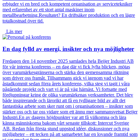
erbjuder vi en bred och kompetent organisation av servicetekniker
med erfarenhet av ett stort antal maskiner inom
metallbearbetning.Resultatet? En driftsäker produktion och en lägre
totalkostnad över tid.
Läs mer
En dag fylld av energi, insikter och nya möjligheter
Fredagen den 14 november 2025 samlades hela Beijer Industri AB
för vår interna konferens – en dag där vi fick lyfta blicken, mötas
över varumärkesgränserna och stärka den gemensamma riktning
som driver oss framåt. Tillsammans gick vi igenom vad vi har
åstadkommit sedan förra årets konferens, vilka steg vi tagit i våra
pågående projekt och vart vi är på väg härnäst. Vi fortsatte med
fördjupningar kring de olika varumärkenas verksamheter. Det blev
både inspirerande och lärorikt att få en tydligare bild av allt det
fantastiska arbete som sker runt om i organisationen – insikter som
stärker oss och tar oss vidare som ett ännu mer sammansvetsat Beijer
Industri.En av dagens höjdpunkter var att få välkomna och lära
känna människorna bakom vårt senaste tillskott: Intercut Sverige
AB. Redan från första stund uppstod idéer, diskussioner och nya
möjligheter – ett tecken på att samarbetet har en lovande framtid som
vi ser mycket fram emot.