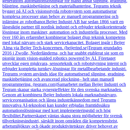
generations automationslösningar för bland annat slipning, gradning,
blästring, maskinbetjäning och materialhantering. Teqrams teknik
bygger på AI och visionsstyrda robotsystem som automatiserar
komplexa processer utan behov av manuell programmering och
inlärning av robotbanor.Beijer Industri AB har sedan 1866 varit en
långsiktig partner till nordisk industri och erbjuder teknikorienterade
lösningar inom maskiner, automation och industriella processer. Med
över 160 års erfarenhet kombinerar bolaget djup teknisk kompetens
med lokal närvaro och stark servicekapacitet. Bolaget ingår i Beijer
Alma via Beijer Tech-koncernen. (beijerind.se)Teqram grundades
2016 i Zwolle, Nederländerna, och har snabbt etablerat sig som en
pionjär inom vision-guided robotics powered by AI. Företaget
utvecklar egen mjukvara, sensorteknik och robotstyrning internt och
erbjuder kompletta turnkey-lösningar för metallbearbetande industri.
Teqrams system används idag för automatiserad slipning, gradning,
maskinbetjäning och avancerad plockning– helt utan manuell
programmering. (teqram.com)Samarbetet mellan Beijer Industri och
Teqram skapar starka synergieffekter för den svenska marknaden.
Genom att kombinera Beijer Industris lokala marknadsnärvaro,
serviceorganisation och långa industrikännedom med Teqrams
innovativa AI-teknologi kan kunder erbjudas framtidssäkra
automationslösningar med kort implementeringstid och hög
flexibilitet.Partnerskapet väntas skapa stora möjligheter för svensk
tillverkningsindustri, särskilt inom områden där kompetensbrist,
arbetsmiljökrav och ökade produktivitetskrav driver behovet av