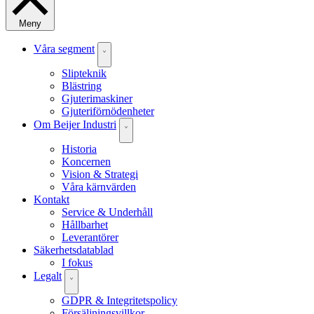
Meny
Våra segment
Slipteknik
Blästring
Gjuterimaskiner
Gjuteriförnödenheter
Om Beijer Industri
Historia
Koncernen
Vision & Strategi
Våra kärnvärden
Kontakt
Service & Underhåll
Hållbarhet
Leverantörer
Säkerhetsdatablad
I fokus
Legalt
GDPR & Integritetspolicy
Försäljningsvillkor