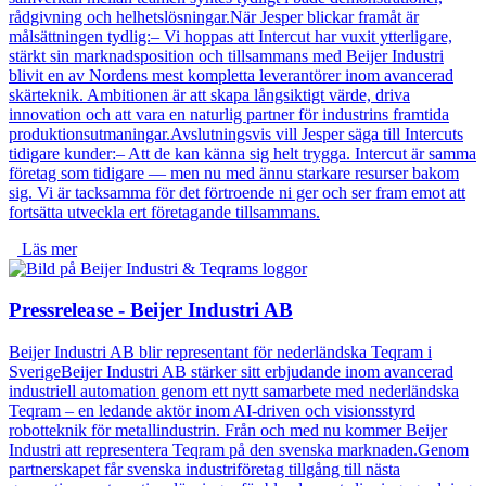
rådgivning och helhetslösningar.När Jesper blickar framåt är
målsättningen tydlig:– Vi hoppas att Intercut har vuxit ytterligare,
stärkt sin marknadsposition och tillsammans med Beijer Industri
blivit en av Nordens mest kompletta leverantörer inom avancerad
skärteknik. Ambitionen är att skapa långsiktigt värde, driva
innovation och att vara en naturlig partner för industrins framtida
produktionsutmaningar.Avslutningsvis vill Jesper säga till Intercuts
tidigare kunder:– Att de kan känna sig helt trygga. Intercut är samma
företag som tidigare — men nu med ännu starkare resurser bakom
sig. Vi är tacksamma för det förtroende ni ger och ser fram emot att
fortsätta utveckla ert företagande tillsammans.
Läs mer
Pressrelease - Beijer Industri AB
Beijer Industri AB blir representant för nederländska Teqram i
SverigeBeijer Industri AB stärker sitt erbjudande inom avancerad
industriell automation genom ett nytt samarbete med nederländska
Teqram – en ledande aktör inom AI-driven och visionsstyrd
robotteknik för metallindustrin. Från och med nu kommer Beijer
Industri att representera Teqram på den svenska marknaden.Genom
partnerskapet får svenska industriföretag tillgång till nästa