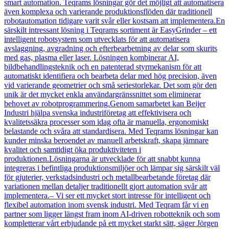
smart automation. Teqrams lösningar gör det möjligt att automatisera
även komplexa och varierande produktionsflöden där traditionell
robotautomation tidigare varit svår eller kostsam att implementera.En
särskilt intressant lösning i Teqrams sortiment är EasyGrinder – ett
intelligent robotsystem som utvecklats för att automatisera
avslaggning, avgradning och efterbearbetning av delar som skurits
med gas, plasma eller laser. Lösningen kombinerar AI,
bildbehandlingsteknik och en patenterad styrmekanism för att
automatiskt identifiera och bearbeta delar med hög precision, även
vid varierande geometrier och små seriestorlekar. Det som gör den
unik är det mycket enkla användargränssnittet som eliminerar
behovet av robotprogrammering.Genom samarbetet kan Beijer
Industri hjälpa svenska industriföretag att effektivisera och
kvalitetssäkra processer som idag ofta är manuella, ergonomiskt
belastande och svåra att standardisera. Med Teqrams lösningar kan
kunder minska beroendet av manuell arbetskraft, skapa jämnare
kvalitet och samtidigt öka produktiviteten i
produktionen.Lösningarna är utvecklade för att snabbt kunna
integreras i befintliga produktionsmiljöer och lämpar sig särskilt väl
för gjuterier, verkstadsindustri och metallbearbetande företag där
variationen mellan detaljer traditionellt gjort automation svår att
implementera.– Vi ser ett mycket stort intresse för intelligent och
flexibel automation inom svensk industri. Med Teqram får vi en
partner som ligger längst fram inom AI-driven robotteknik och som
kompletterar vårt erbjudande på ett mycket starkt sätt, säger Jörgen