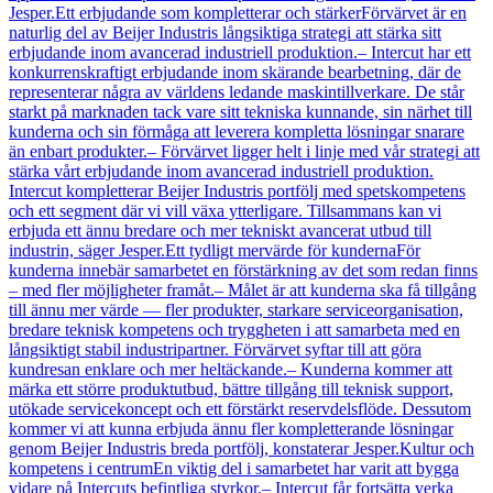
Jesper.Ett erbjudande som kompletterar och stärkerFörvärvet är en
naturlig del av Beijer Industris långsiktiga strategi att stärka sitt
erbjudande inom avancerad industriell produktion.– Intercut har ett
konkurrenskraftigt erbjudande inom skärande bearbetning, där de
representerar några av världens ledande maskintillverkare. De står
starkt på marknaden tack vare sitt tekniska kunnande, sin närhet till
kunderna och sin förmåga att leverera kompletta lösningar snarare
än enbart produkter.– Förvärvet ligger helt i linje med vår strategi att
stärka vårt erbjudande inom avancerad industriell produktion.
Intercut kompletterar Beijer Industris portfölj med spetskompetens
och ett segment där vi vill växa ytterligare. Tillsammans kan vi
erbjuda ett ännu bredare och mer tekniskt avancerat utbud till
industrin, säger Jesper.Ett tydligt mervärde för kundernaFör
kunderna innebär samarbetet en förstärkning av det som redan finns
– med fler möjligheter framåt.– Målet är att kunderna ska få tillgång
till ännu mer värde — fler produkter, starkare serviceorganisation,
bredare teknisk kompetens och tryggheten i att samarbeta med en
långsiktigt stabil industripartner. Förvärvet syftar till att göra
kundresan enklare och mer heltäckande.– Kunderna kommer att
märka ett större produktutbud, bättre tillgång till teknisk support,
utökade servicekoncept och ett förstärkt reservdelsflöde. Dessutom
kommer vi att kunna erbjuda ännu fler kompletterande lösningar
genom Beijer Industris breda portfölj, konstaterar Jesper.Kultur och
kompetens i centrumEn viktig del i samarbetet har varit att bygga
vidare på Intercuts befintliga styrkor.– Intercut får fortsätta verka