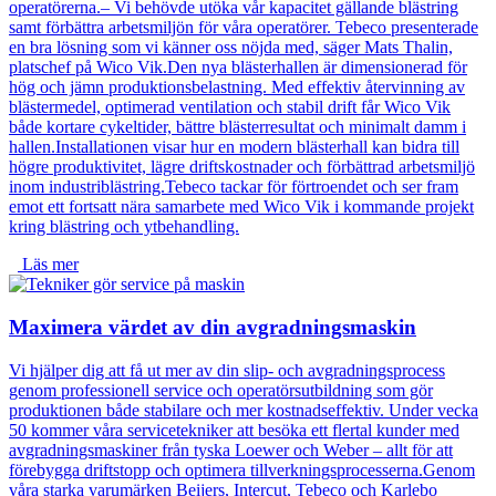
operatörerna.– Vi behövde utöka vår kapacitet gällande blästring
samt förbättra arbetsmiljön för våra operatörer. Tebeco presenterade
en bra lösning som vi känner oss nöjda med, säger Mats Thalin,
platschef på Wico Vik.Den nya blästerhallen är dimensionerad för
hög och jämn produktionsbelastning. Med effektiv återvinning av
blästermedel, optimerad ventilation och stabil drift får Wico Vik
både kortare cykeltider, bättre blästerresultat och minimalt damm i
hallen.Installationen visar hur en modern blästerhall kan bidra till
högre produktivitet, lägre driftskostnader och förbättrad arbetsmiljö
inom industriblästring.Tebeco tackar för förtroendet och ser fram
emot ett fortsatt nära samarbete med Wico Vik i kommande projekt
kring blästring och ytbehandling.
Läs mer
Maximera värdet av din avgradningsmaskin
Vi hjälper dig att få ut mer av din slip- och avgradningsprocess
genom professionell service och operatörsutbildning som gör
produktionen både stabilare och mer kostnadseffektiv. Under vecka
50 kommer våra servicetekniker att besöka ett flertal kunder med
avgradningsmaskiner från tyska Loewer och Weber – allt för att
förebygga driftstopp och optimera tillverkningsprocesserna.Genom
våra starka varumärken Beijers, Intercut, Tebeco och Karlebo