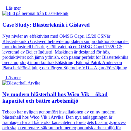
Läs mer
Case Study: Blästerteknik i Gislaved
Nya nivåer av effektivitet med OMSG Capri 15/20 CSNär
Blästerteknik i Gislaved behövde uppdatera sin produktionskapacitet
inom industriell blästring, föll valet på en OMSG Capri 15/20 CS,
levererad av Beijer Industri. Maskinen är designad för hög
produktivitet och jämn ytfinish, och passar perfekt för Blästertekniks
breda uppdrag inom kontraktsblästring. Bild på Patrik Andersson
Platschef/Försäljning och Jörgen Stjerneby VD – Ägare/Försäljning
Läs mer
Ny modern blästerhall hos Wico Vik – ökad
kapacitet och bättre arbetsmiljö
Tebeco har nyligen genomfört installationen av en ny modern
blästerhall hos Wico Vik i Arvika. Den nya anläggningen är
framtagen för att både öka kapaciteten i företagets blästringsprocess
och skapa en renare, säkrare och mer ergonomisk arbetsmiljö för