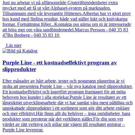
Just nu arbetar vi på affärsområde Gjuteriförnödenheter extra
mycket med att få ut vårt Alphaset-system på marknaden.
Tillsammans med vår leverantör Hüttenes-Albertus har vi gjort prov
hos kund med finfina resultat, både vad gäller lukt och knivskarpa
formar. Fortsättning följer...Kontakta oss gärna om ni är intresserade
att höra mer om våra sandbindemedel.Marcus Persson - 040 35 83
47Bo Broberg - 040 35 83 10
Läs mer
Purple Line - ett kostnadseffektivt program av
slipprodukter
Efter månader av hårt arbete, tester och noggrann planering är vi
stolta att presentera Purple Line – vår nya katalog med slipprodukter.
Ett kostnadseffektivt och lagerfört program framtaget för att möta
behoven hos kunder i alla storlekar.Purple Line är resultatet av ett
långsiktigt utvecklingsarbete där vi har samlat våra mest pålitliga och
uppskattade slipprodukter i ett sortiment som gör ditt arbete enklare
och mer effektivt.Här finns allt du behöver – inga onödigheter, bara
produkter som presterar när det verkligen gäller.För dig som vet
värdet av rätt verktyg och gillar när vägen till resultatet gnistrar –
Purple Line levererar.