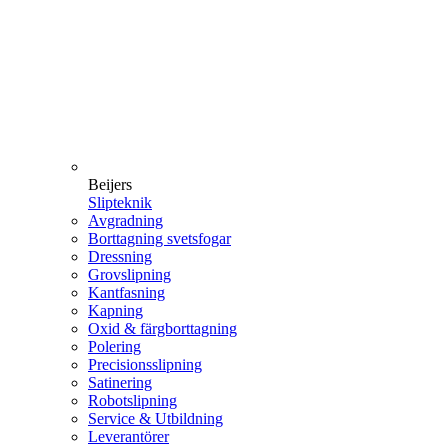
Beijers
Slipteknik
Avgradning
Borttagning svetsfogar
Dressning
Grovslipning
Kantfasning
Kapning
Oxid & färgborttagning
Polering
Precisionsslipning
Satinering
Robotslipning
Service & Utbildning
Leverantörer