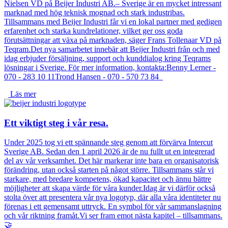
Nielsen VD på Beijer Industri AB.– Sverige är en mycket intressant
marknad med hög teknisk mognad och stark industribas.
Tillsammans med Beijer Industri får vi en lokal partner med gedigen
erfarenhet och starka kundrelationer, vilket ger oss goda
förutsättningar att växa på marknaden, säger Frans Tollenaar VD på
Teqram.Det nya samarbetet innebär att Beijer Industri från och med
idag erbjuder försäljning, support och kunddialog kring Teqrams
lösningar i Sverige. För mer information, kontakta:Benny Lerner -
070 - 283 10 11Trond Hansen - 070 - 570 73 84
Läs mer
Ett viktigt steg i vår resa.
Under 2025 tog vi ett spännande steg genom att förvärva Intercut
Sverige AB. Sedan den 1 april 2026 är de nu fullt ut en integrerad
del av vår verksamhet. Det här markerar inte bara en organisatorisk
förändring, utan också starten på något större. Tillsammans står vi
starkare, med bredare kompetens, ökad kapacitet och ännu bättre
möjligheter att skapa värde för våra kunder.Idag är vi därför också
stolta över att presentera vår nya logotyp, där alla våra identiteter nu
förenas i ett gemensamt uttryck. En symbol för vår sammanslagning
och vår riktning framåt.Vi ser fram emot nästa kapitel – tillsammans.
🤝