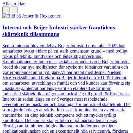
Alla artiklar
Intercut och Beijer Industri stärker framtidens
skärteknik tillsammans
Sedan Intercut blev en del av Beijer Industri i november 2025 har
samarbetet byggt vidare på en stark gemensam grund – med tydligt
fokus på teknik, kundvärde och långsiktig utveckling.
Kombinationen av Intercuts specialistkompetens och Beijer Industris
bredd skapar nya möjligheter, där styrkorna förstärker varandra och
gör erbjudandet ännu tydligare.Vi har pratat med Jesper Nielsen,
Vice Verkställande Direktör på Beijer Industri och VD för Intercut,
om samarbetet, utvecklingen framåt och vad kunder kan förvänta sig
i nästa steg.Intercut har länge varit en etablerad aktör inom
industriell skärteknik – något som också låg till grund för förvärvet.–
Intercut är sedan länge en av Sveriges mest respekterade
leverantörer av maskiner och lösningar för industriell skärteknik. Det
som gjorde bolaget attraktivt för oss är kombinationen av ett starkt
varumärke, en djup teknisk kompetens och ett mycket tydligt
kundfokus. Det som särskiljer Intercut på marknaden är deras
förmåga att kombinera högkvalitativa produkter med gedigen
applikationskunskap och en exceptionellt hög servicenivå, förklarar