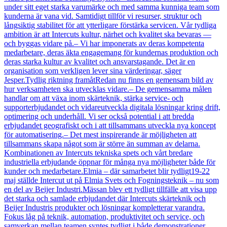
under sitt eget starka varumärke och med samma kunniga team som
kunderna är vana vid. Samtidigt tillför vi resurser, struktur och
långsiktig stabilitet för att ytterligare förstärka servicen. Vår tydliga
ambition är att Intercuts kultur, närhet och kvalitet ska bevaras —
och byggas vidare på.– Vi har imponerats av deras kompetenta
medarbetare, deras äkta engagemang för kundernas produktion och
deras starka kultur av kvalitet och ansvarstagande. Det är en
organisation som verkligen lever sina värderingar, säger
Jesper.Tydlig riktning framåtRedan nu finns en gemensam bild av
hur verksamheten ska utvecklas vidare.– De gemensamma målen
handlar om att växa inom skärteknik, stärka service- och
supporterbjudandet och vidareutveckla digitala lösningar kring drift,
optimering och underhåll. Vi ser också potential i att bredda
erbjudandet geografiskt och i att tillsammans utveckla nya koncept
för automatisering.– Det mest inspirerande är möjligheten att
tillsammans skapa något som är större än summan av delarna.
Kombinationen av Intercuts tekniska spets och vårt bredare
industriella erbjudande öppnar för många nya möjligheter både för
kunder och medarbetare.Elmia – där samarbetet blir tydligt19-22
maj ställde Intercut ut på Elmia Svets och Fogningsteknik – nu som
en del av Beijer Industri.Mässan blev ett tydligt tillfälle att visa upp
det starka och samlade erbjudandet där Intercuts skärteknik och
Beijer Industris produkter och lösningar kompletterar varandra.
Fokus låg på teknik, automation, produktivitet och service, och
samverkan mellan teamen syntes tydligt i både demonstrationer,