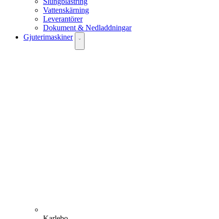
Slungblästring
Vattenskärning
Leverantörer
Dokument & Nedladdningar
Gjuterimaskiner
Karlebo