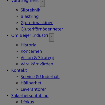
Våra segment
Slipteknik
Blästring
Gjuterimaskiner
Gjuteriförnödenheter
Om Beijer Industri
Historia
Koncernen
Vision & Strategi
Våra kärnvärden
Kontakt
Service & Underhåll
Hållbarhet
Leverantörer
Säkerhetsdatablad
I fokus