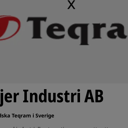
jer Industri AB
ndska Teqram i Sverige