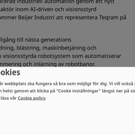
ancerad industriell automation genom ett nytt
ktör inom AI-driven och visionsstyrd
ommer Beijer Industri att representera Teqram på
lgång till nästa generations
dning, blästring, maskinbetjäning och
h visionsstyrda robotsystem som automatiserar
mering och inlärning av robotbanor.
ookies
 partner till nordisk industri och erbjuder
år webbplats ska fungera så bra som möjligt för dig. Vi vill också g
ion och industriella processer. Med över 160 års
m helst genom att klicka på “Cooke inställningar” längst ner på 
ens med lokal närvaro och stark
i läsa vår
Cookie policy
.
jer Tech-koncernen. (beijerind.se)
h har snabbt etablerat sig som en pionjär inom
vecklar egen mjukvara, sensorteknik och
ey-lösningar för metallbearbetande industri.