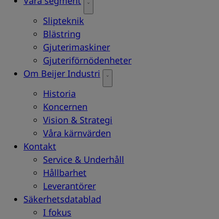
Våra segment
Slipteknik
Blästring
Gjuterimaskiner
Gjuteriförnödenheter
Om Beijer Industri
Historia
Koncernen
Vision & Strategi
Våra kärnvärden
Kontakt
Service & Underhåll
Hållbarhet
Leverantörer
Säkerhetsdatablad
I fokus