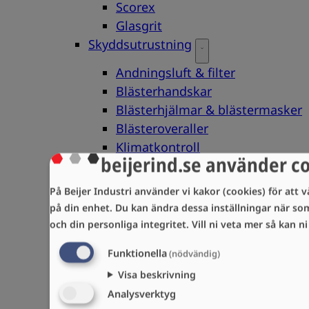
Scorex
Glasgrit
Skyddsutrustning
Andningsluft & filter
Blästerhandskar
Blästerhjälmar & blästermasker
Blästeroveraller
Klimatkontroll
beijerind.se använder c
Reservdelar
På Beijer Industri använder vi kakor (cookies) för att v
Blästerhandtag & pistoler
på din enhet. Du kan ändra dessa inställningar när so
Blästerlampor
och din personliga integritet.
Vill ni veta mer så kan n
Blästermunstycken
Blästerslangar
Funktionella
(nödvändig)
Blästertape
Visa beskrivning
Dödmansgrepp
Analysverktyg
Fjärrmanöverventiler