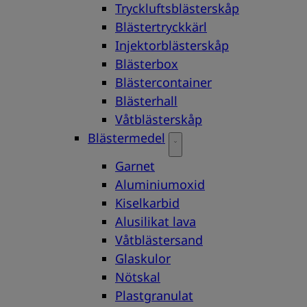
Tryckluftsblästerskåp
Blästertryckkärl
Injektorblästerskåp
Blästerbox
Blästercontainer
Blästerhall
Våtblästerskåp
Blästermedel
Garnet
Aluminiumoxid
Kiselkarbid
Alusilikat lava
Våtblästersand
Glaskulor
Nötskal
Plastgranulat