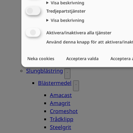
Visa beskrivning
Klokopplingar & Packningar
Tredjepartstjänster
Luftfilter
Visa beskrivning
Munstyckshållare & Packningar
Pop-up ventiler
Aktivera/inaktivera alla tjänster
Sandventiler
Använd denna knapp för att aktivera/inakti
Vattenavskiljare
Service
Neka cookies
Acceptera valda
Acceptera a
Rådgivning
Slungblästring
Blästermedel
Amacast
Amagrit
Cromeshot
Trådklipp
Steelgrit