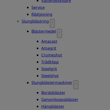
Vattenavskiljare
Service
Rådgivning
Slungblästring
Blästermedel
Amacast
Amagrit
Cromeshot
Trådklipp
Steelgrit
Steelshot
Slungblästermaskiner
Bordsbläster
Genomloppsbläster
Hängbläster