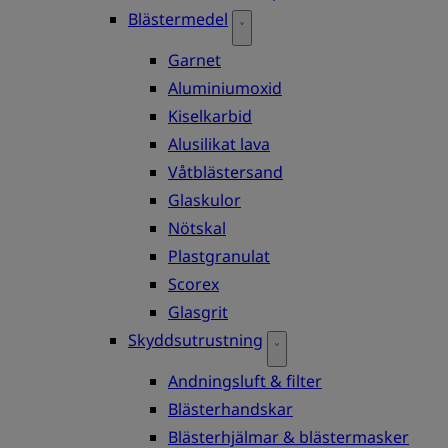
Blästermedel
Garnet
Aluminiumoxid
Kiselkarbid
Alusilikat lava
Våtblästersand
Glaskulor
Nötskal
Plastgranulat
Scorex
Glasgrit
Skyddsutrustning
Andningsluft & filter
Blästerhandskar
Blästerhjälmar & blästermasker