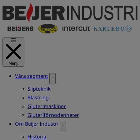
Hoppa
till
huvudinnehåll
Meny
Våra segment
Slipteknik
Blästring
Gjuterimaskiner
Gjuteriförnödenheter
Om Beijer Industri
Historia