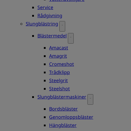
Service
Rådgivning
Slungblästring
Blästermedel
Amacast
Amagrit
Cromeshot
Trådklipp
Steelgrit
Steelshot
Slungblästermaskiner
Bordsbläster
Genomloppsbläster
Hängbläster