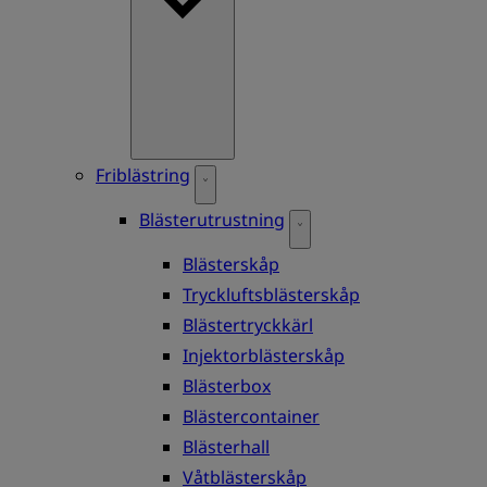
Friblästring
Blästerutrustning
Blästerskåp
Tryckluftsblästerskåp
Blästertryckkärl
Injektorblästerskåp
Blästerbox
Blästercontainer
Blästerhall
Våtblästerskåp