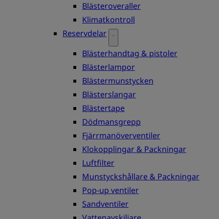
Blästeroveraller
Klimatkontroll
Reservdelar
Blästerhandtag & pistoler
Blästerlampor
Blästermunstycken
Blästerslangar
Blästertape
Dödmansgrepp
Fjärrmanöverventiler
Klokopplingar & Packningar
Luftfilter
Munstyckshållare & Packningar
Pop-up ventiler
Sandventiler
Vattenavskiljare