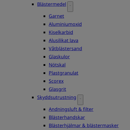
Blästermedel
Garnet
Aluminiumoxid
Kiselkarbid
Alusilikat lava
Våtblästersand
Glaskulor
Nötskal
Plastgranulat
Scorex
Glasgrit
Skyddsutrustning
Andningsluft & filter
Blästerhandskar
Blästerhjälmar & blästermasker