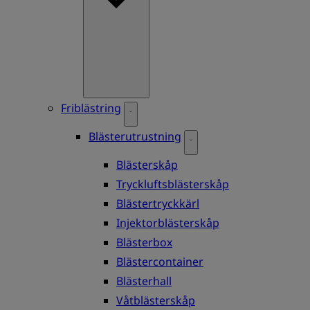
Friblästring
Blästerutrustning
Blästerskåp
Tryckluftsblästerskåp
Blästertryckkärl
Injektorblästerskåp
Blästerbox
Blästercontainer
Blästerhall
Våtblästerskåp