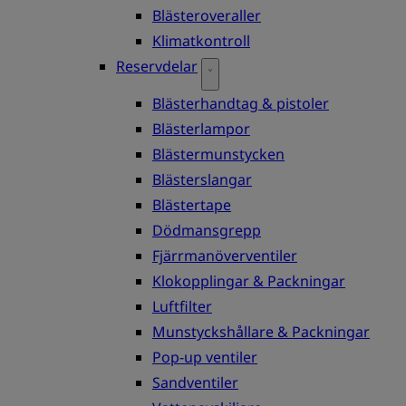
Blästeroveraller
Klimatkontroll
Reservdelar
Blästerhandtag & pistoler
Blästerlampor
Blästermunstycken
Blästerslangar
Blästertape
Dödmansgrepp
Fjärrmanöverventiler
Klokopplingar & Packningar
Luftfilter
Munstyckshållare & Packningar
Pop-up ventiler
Sandventiler