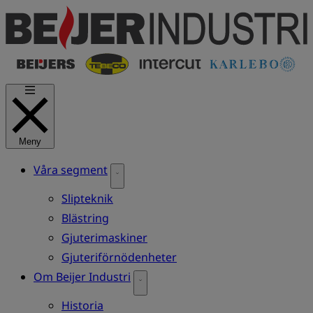
Hoppa
till
huvudinnehåll
Meny
Våra segment
Slipteknik
Blästring
Gjuterimaskiner
Gjuteriförnödenheter
Om Beijer Industri
Historia