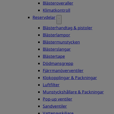
Blästeroveraller
Klimatkontroll
Reservdelar
Blästerhandtag & pistoler
Blästerlampor
Blästermunstycken
Blästerslangar
Blästertape
Dödmansgrepp
Fjärrmanöverventiler
Klokopplingar & Packningar
Luftfilter
Munstyckshållare & Packningar
Pop-up ventiler
Sandventiler
Vattenavskiljare