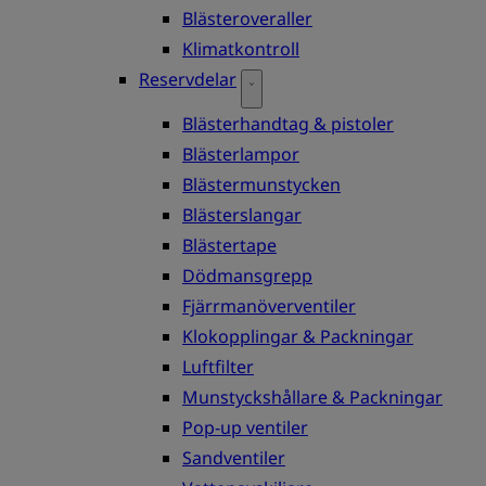
Blästeroveraller
Klimatkontroll
Reservdelar
Blästerhandtag & pistoler
Blästerlampor
Blästermunstycken
Blästerslangar
Blästertape
Dödmansgrepp
Fjärrmanöverventiler
Klokopplingar & Packningar
Luftfilter
Munstyckshållare & Packningar
Pop-up ventiler
Sandventiler