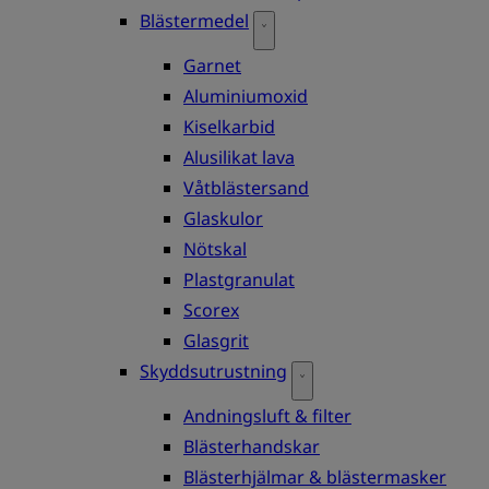
Blästermedel
Garnet
Aluminiumoxid
Kiselkarbid
Alusilikat lava
Våtblästersand
Glaskulor
Nötskal
Plastgranulat
Scorex
Glasgrit
Skyddsutrustning
Andningsluft & filter
Blästerhandskar
Blästerhjälmar & blästermasker