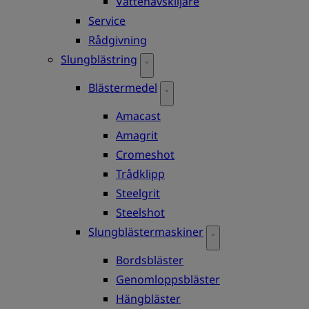
Vattenavskiljare
Service
Rådgivning
Slungblästring
Blästermedel
Amacast
Amagrit
Cromeshot
Trådklipp
Steelgrit
Steelshot
Slungblästermaskiner
Bordsbläster
Genomloppsbläster
Hängbläster