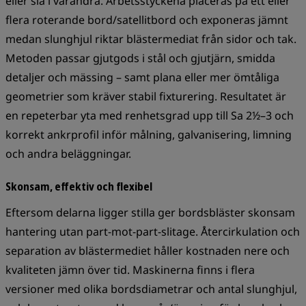
eller slå i varandra. Arbetsstyckena placeras på ett eller
flera roterande bord/satellitbord och exponeras jämnt
medan slunghjul riktar blästermediat från sidor och tak.
Metoden passar gjutgods i stål och gjutjärn, smidda
detaljer och mässing – samt plana eller mer ömtåliga
geometrier som kräver stabil fixturering. Resultatet är
en repeterbar yta med renhetsgrad upp till Sa 2½–3 och
korrekt ankrprofil inför målning, galvanisering, limning
och andra beläggningar.
Skonsam, effektiv och flexibel
Eftersom delarna ligger stilla ger bordsbläster skonsam
hantering utan part-mot-part-slitage. Återcirkulation och
separation av blästermediet håller kostnaden nere och
kvaliteten jämn över tid. Maskinerna finns i flera
versioner med olika bordsdiametrar och antal slunghjul,