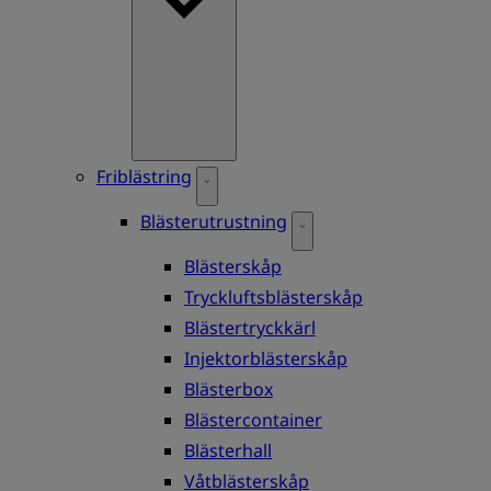
Friblästring
Blästerutrustning
Blästerskåp
Tryckluftsblästerskåp
Blästertryckkärl
Injektorblästerskåp
Blästerbox
Blästercontainer
Blästerhall
Våtblästerskåp