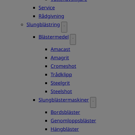
Service
Rådgivning
Slungblästring
Blästermedel
Amacast
Amagrit
Cromeshot
Trådklipp
Steelgrit
Steelshot
Slungblästermaskiner
Bordsbläster
Genomloppsbläster
Hängbläster