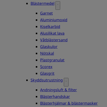
Blästermedel
Garnet
Aluminiumoxid
Kiselkarbid
Alusilikat lava
Våtblästersand
Glaskulor
Nötskal
Plastgranulat
Scorex
Glasgrit
Skyddsutrustning
Andningsluft & filter
Blästerhandskar
Blästerhjälmar & blästermasker