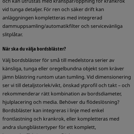
och kan utrustas med kranspår/öppning för krankrok
vid tunga detaljer. För ren och säker drift kan
anläggningen kompletteras med integrerad
dammuppsamling/automatikfilter och servicevänliga
slitplåtar.
När ska du välja bordsbläster?
Välj bordsbläster för små till medelstora serier av
känsliga, tunga eller oregelbundna objekt som kräver
jämn blästring runtom utan tumling. Vid dimensionering
ser vi till detaljstorlek/vikt, önskad ytprofil och takt – och
rekommenderar rätt kombination av bordsdiameter,
hjulplacering och media. Behöver du flödeslösning?
Bordsbläster kan integreras i linje med enkel
frontlastning och krankrok, eller kompletteras med
andra slungblästertyper för ett komplett,