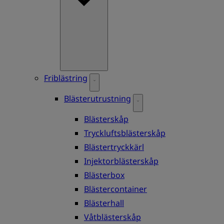
Friblästring
Blästerutrustning
Blästerskåp
Tryckluftsblästerskåp
Blästertryckkärl
Injektorblästerskåp
Blästerbox
Blästercontainer
Blästerhall
Våtblästerskåp